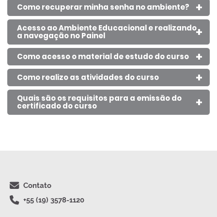
Como recuperar minha senha no ambiente?
Acesso ao Ambiente Educacional e realizando
a navegação no Painel
Como acesso o material de estudo do curso
Como realizo as atividades do curso
Quais são os requisitos para a emissão do
certificado do curso
Última atualização: sexta-feira, 28 fev. 2025, 13:41
Anterior
Quem Somos
Contato
+55 (19) 3578-1120
óximo
Contate o suporte do site