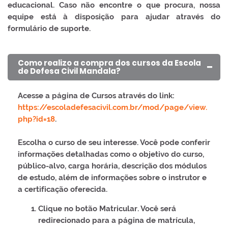
Acesso ao Ambiente Educacional e realizando a navegação no P
educacional. Caso não encontre o que procura, nossa
equipe está à disposição para ajudar através do
Como acesso o material de estudo do curso
+
formulário de suporte.
Como realizo as atividades do curso
+
Como realizo a compra dos cursos da Escola
de Defesa Civil Mandala?
Quais são os requisitos para a emissão do certificado do curso
+
Acesse a página de
Cursos
através do link:
https://escoladefesacivil.com.br/mod/page/view.
Última atualização: sexta-feira, 7 mar. 2025, 17:52
php?id=18
.
Escolha o curso de seu interesse. Você pode conferir
informações detalhadas como o
objetivo do curso
,
público-alvo
,
carga horária
, descrição dos módulos
de estudo, além de informações sobre o
instrutor
e
a
certificação oferecida
.
Clique no botão
Matricular
. Você será
redirecionado para a página de matrícula,