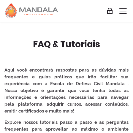
Skip to navigation
Skip to login form
Ir para o conteúdo principal
Skip to accessibility options
Skip to footer
Skip accessibility options
M
Acessar
FAQ & Tutoriais
Condições de conclusão
Escola de Defesa Civil Mandala
Aqui você encontrará respostas para as dúvidas mais frequent
Página inicial
FAQ & Tutoriais
Páginas do site
FAQ & Tutoriais
Como realizo a compra dos cursos da Escola de Defesa Civil M
Aqui você encontrará respostas para as dúvidas mais
Ao realizar meu cadastro e compra do curso eu recebo alguma n
frequentes e guias práticos que irão facilitar sua
experiência com a
Escola de Defesa Civil Mandala
.
Validade dos Certificados
+
Nosso objetivo é garantir que você tenha todas as
informações e orientações necessárias para navegar
Qual o período que terei acesso ao curso comprado
+
pela plataforma, adquirir cursos, acessar conteúdos,
emitir certificados e muito mais!
Como recuperar minha senha no ambiente?
+
Explore nossos tutoriais passo a passo e as perguntas
frequentes para aproveitar ao máximo o ambiente